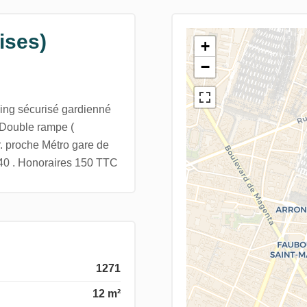
ises)
+
−
ing sécurisé gardienné
. Double rampe (
. proche Métro gare de
140 . Honoraires 150 TTC
1271
12 m²