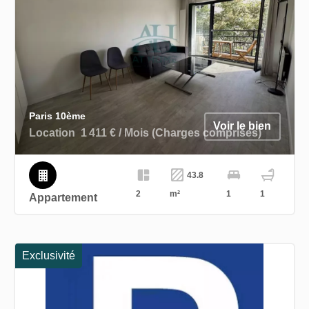
Paris 10ème
Voir le bien
Location
1 411 € / Mois (Charges comprises)
43.8
2
m²
1
1
Appartement
Exclusivité