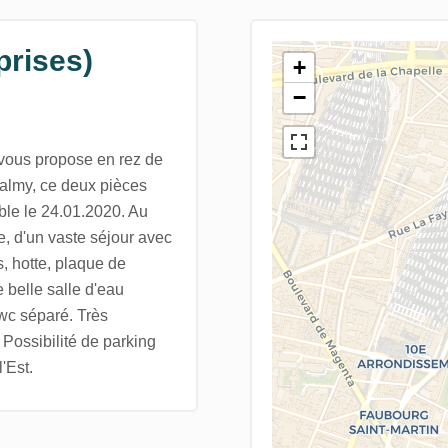
prises)
+
−
vous propose en rez de
Valmy, ce deux pièces
ible le 24.01.2020. Au
e, d'un vaste séjour avec
, hotte, plaque de
 belle salle d'eau
wc séparé. Très
 Possibilité de parking
'Est.