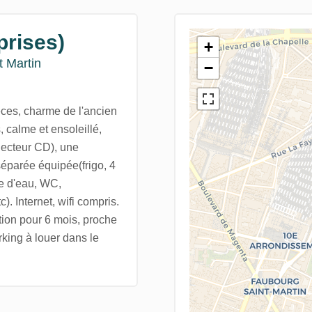
prises)
+
 Martin
−
èces, charme de l'ancien
 calme et ensoleillé,
lecteur CD), une
séparée équipée(frigo, 4
le d'eau, WC,
). Internet, wifi compris.
ion pour 6 mois, proche
rking à louer dans le