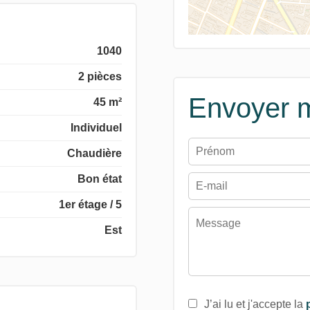
1040
2 pièces
Envoyer 
45 m²
Individuel
Chaudière
Bon état
1er étage / 5
Est
J’ai lu et j'accepte la