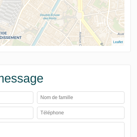
Leaflet
message