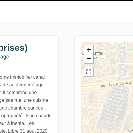
prises)
+
tage.
−
 Home immobilier canal
vide au dernier étage
. il comprend une
ge )sur rue, une cuisine
 une chambre sur cour,
copropriété . Eau chaude
ur à inertie. Les
le. Libre 31 aout 2020