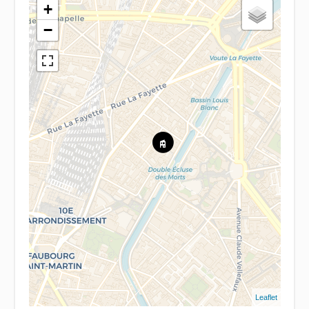
+
−
Leaflet