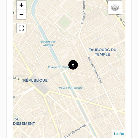
+
−
Leaflet