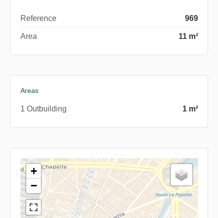
Reference
969
Area
11 m²
Areas
1 Outbuilding
1 m²
+
−