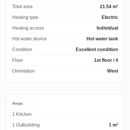
Total area
21.54 m²
Heating type
Electric
Heating access
Individual
Hot water device
Hot water tank
Condition
Excellent condition
Floor
1st floor / 4
Orientation
West
Areas
1 Kitchen
1 Outbuilding
1 m²