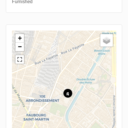
Furnished
+
−