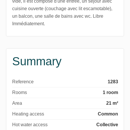
vide, il est composé d'une entrée, un séjour avec
cuisine ouverte (couchage avec lit escamotable),
un balcon, une salle de bains avec wc. Libre
Immédiatement.
Summary
Reference
1283
Rooms
1 room
Area
21 m²
Heating access
Common
Hot water access
Collective