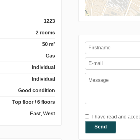
1223
2 rooms
50 m²
Gas
Individual
Individual
Good condition
Top floor / 6 floors
East, West
I have read and acce
Send