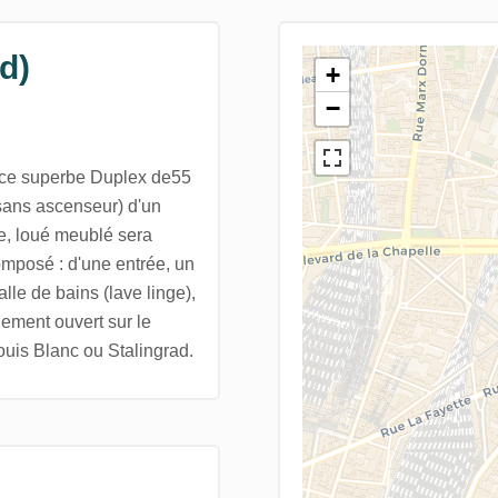
d)
+
−
 ce superbe Duplex de55
(sans ascenseur) d'un
e, loué meublé sera
composé : d'une entrée, un
le de bains (lave linge),
ment ouvert sur le
ouis Blanc ou Stalingrad.