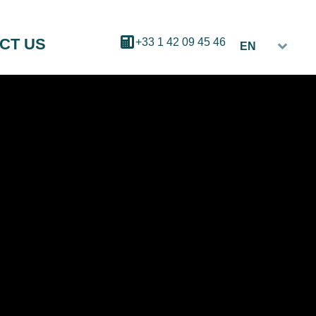
CT US
+33 1 42 09 45 46
EN