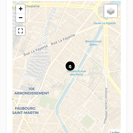
+
−
Leaflet