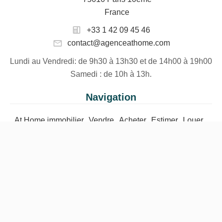
France
+33 1 42 09 45 46
contact@agenceathome.com
Lundi au Vendredi
: de 9h30 à 13h30 et de 14h00 à 19h00
Samedi
: de 10h à 13h.
Navigation
At Home immobilier
Vendre
Acheter
Estimer
Louer
Contactez-nous
Nos honoraires
©2026 At Home Immobilier
Mentions légales
Changer ses préférences cookies
Design by
Apimo™