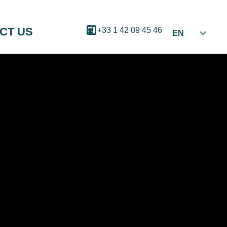
CT US
+33 1 42 09 45 46
EN