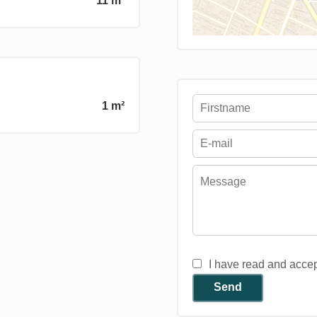
11 m²
1 m²
I have read and acce
Send