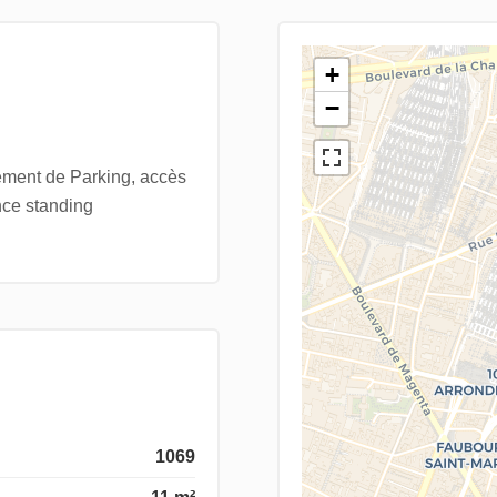
+
−
ement de Parking, accès
nce standing
1069